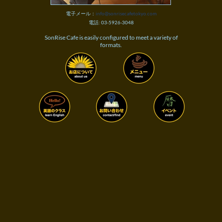
info@sonrisecafetokyo.com
電子メール：
:
03-5926-3048
電話
SonRise Cafe is easily configured to meet a variety of
formats.